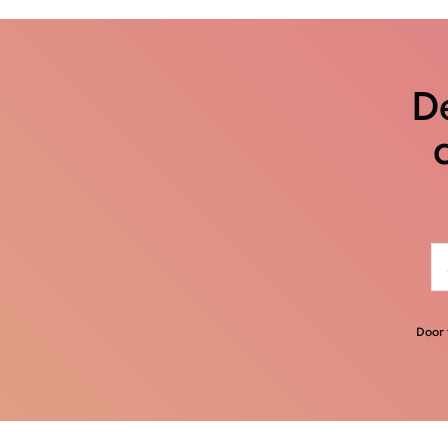
De
Door 