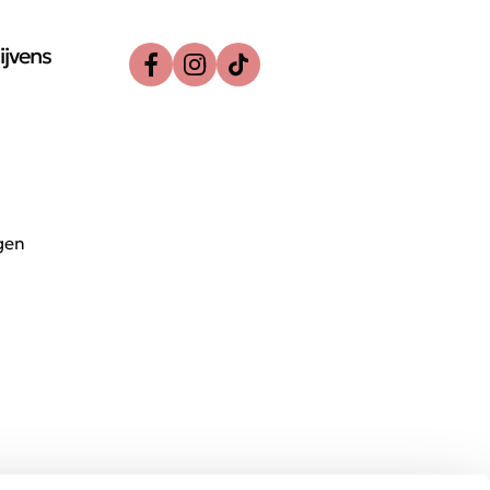
ijvens
gen