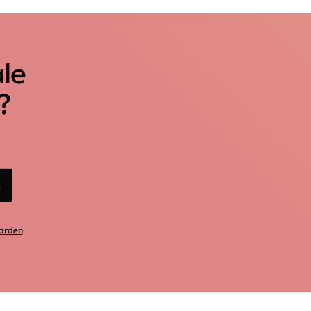
ale
?
n
arden