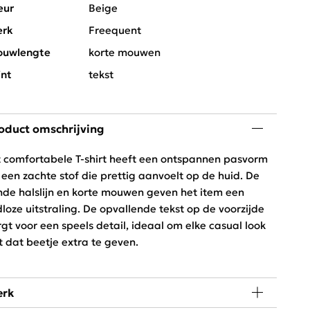
eur
Beige
rk
Freequent
uwlengte
korte mouwen
int
tekst
oduct omschrijving
t comfortabele T-shirt heeft een ontspannen pasvorm
 een zachte stof die prettig aanvoelt op de huid. De
nde halslijn en korte mouwen geven het item een
jdloze uitstraling. De opvallende tekst op de voorzijde
rgt voor een speels detail, ideaal om elke casual look
t dat beetje extra te geven.
rk