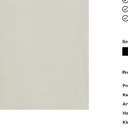
Be
Pr
Pr
Kw
Ar
Ha
Kl