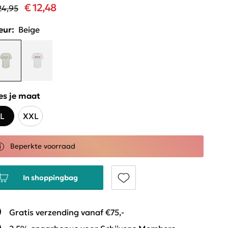
€ 12,48
24,95
eur:
Beige
es je maat
L
XXL
Beperkte voorraad
In shoppingbag
Gratis verzending vanaf €75,-