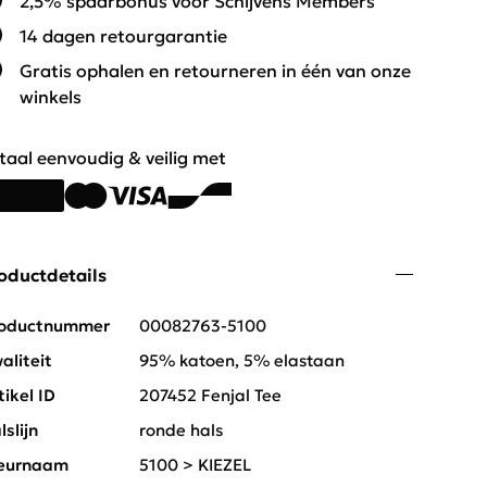
2,5% spaarbonus voor Schijvens Members
14 dagen retourgarantie
Gratis ophalen en retourneren in één van onze
winkels
taal eenvoudig & veilig met
oductdetails
oductnummer
00082763-5100
aliteit
95% katoen, 5% elastaan
tikel ID
207452 Fenjal Tee
lslijn
ronde hals
eurnaam
5100 > KIEZEL