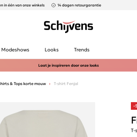
n in één van onze winkels
14 dagen retourgarantie
Modeshows
Looks
Trends
Laat je inspireren door onze looks
hirts & Tops korte mouw
T-shirt Fenjal
-
F
T-