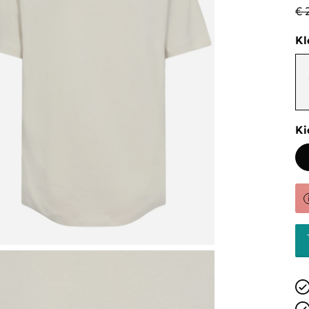
€ 
Kl
Ki