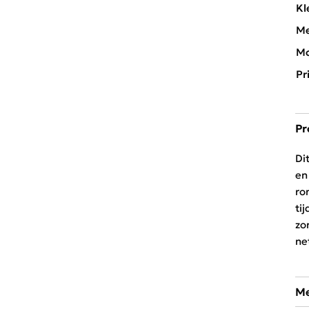
Kl
Me
Mo
Pr
Pr
Di
en
ro
ti
zo
ne
Me