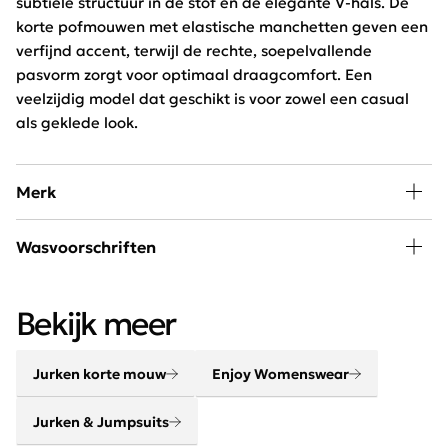
subtiele structuur in de stof en de elegante V-hals. De
korte pofmouwen met elastische manchetten geven een
verfijnd accent, terwijl de rechte, soepelvallende
pasvorm zorgt voor optimaal draagcomfort. Een
veelzijdig model dat geschikt is voor zowel een casual
als geklede look.
Merk
In de collectie van Enjoy Womenswear vind je elk seizoen
Wasvoorschriften
de nieuwste trends, goede basics, leuke eye-catchers
om eindeloos mee te combineren. Door de wekelijkse
30 graden wassen, niet in de droger
aanvoer van nieuwe artikelen blijft dit merk constant
Bekijk meer
vernieuwend en on trend!
Jurken korte mouw
Enjoy Womenswear
Jurken & Jumpsuits