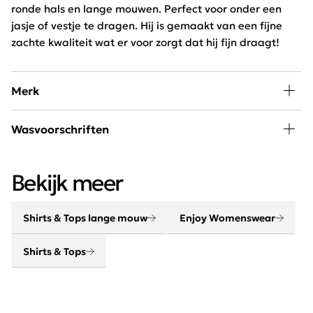
ronde hals en lange mouwen. Perfect voor onder een
jasje of vestje te dragen. Hij is gemaakt van een fijne
zachte kwaliteit wat er voor zorgt dat hij fijn draagt!
Merk
In de collectie van Enjoy Womenswear vind je elk seizoen
Wasvoorschriften
de nieuwste trends, goede basics, leuke eye-catchers
om eindeloos mee te combineren. Door de wekelijkse
Wassen 30 graden beperkt programma, niet drogen en
aanvoer van nieuwe artikelen blijft dit merk constant
Bekijk meer
niet bleken
vernieuwend en on trend!
Shirts & Tops lange mouw
Enjoy Womenswear
Shirts & Tops