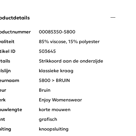
oductdetails
oductnummer
00085350-5800
aliteit
85% viscose, 15% polyester
tikel ID
503645
tails
Strikkoord aan de onderzijde
lslijn
klassieke kraag
eurnaam
5800 > BRUIN
eur
Bruin
rk
Enjoy Womenswear
uwlengte
korte mouwen
int
grafisch
uiting
knoopsluiting