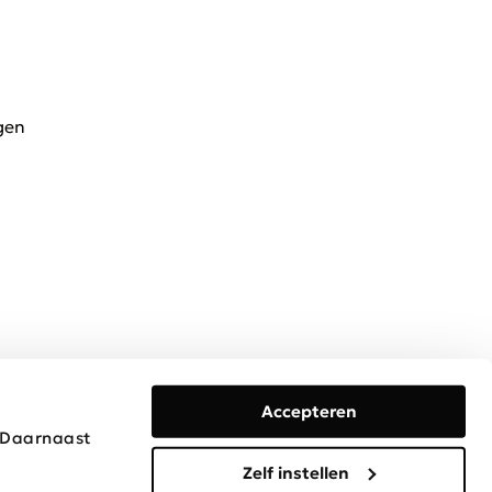
gen
Accepteren
. Daarnaast
Algemene voorwaarden
Privacy & Cookies
Disclaimer
Zelf instellen