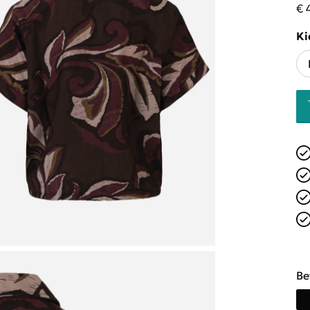
€ 
Ki
Be