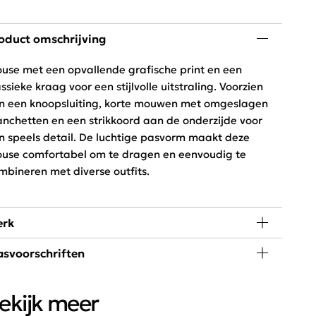
oduct omschrijving
ouse met een opvallende grafische print en een
assieke kraag voor een stijlvolle uitstraling. Voorzien
n een knoopsluiting, korte mouwen met omgeslagen
nchetten en een strikkoord aan de onderzijde voor
n speels detail. De luchtige pasvorm maakt deze
ouse comfortabel om te dragen en eenvoudig te
mbineren met diverse outfits.
rk
svoorschriften
 de collectie van Enjoy Womenswear vind je elk seizoen
 nieuwste trends, goede basics, leuke eye-catchers om
 graden wassen, niet in de droger
ndeloos mee te combineren. Door de wekelijkse
ekijk meer
nvoer van nieuwe artikelen blijft dit merk constant