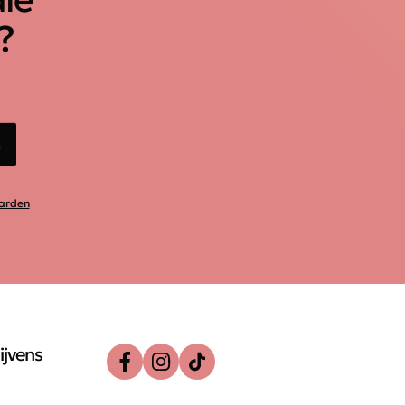
?
n
arden
ijvens