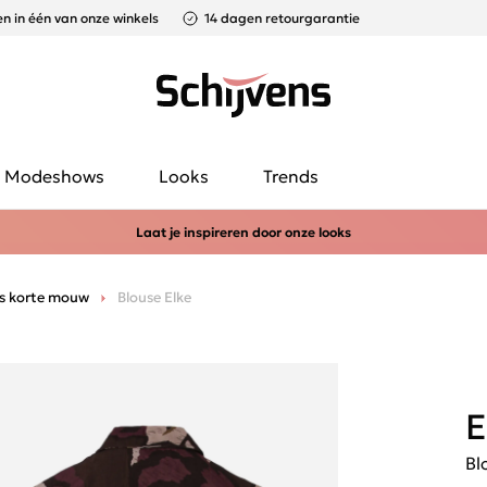
n in één van onze winkels
14 dagen retourgarantie
Modeshows
Looks
Trends
Laat je inspireren door onze looks
s korte mouw
Blouse Elke
E
Bl