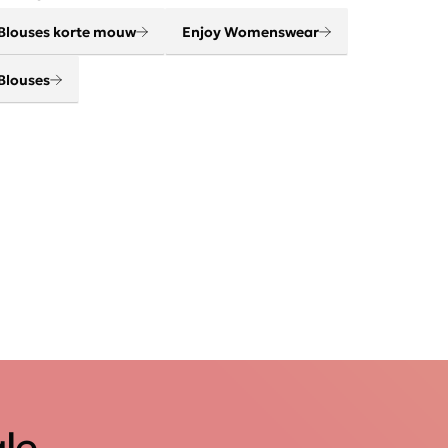
rnieuwend en on trend!
Blouses korte mouw
Enjoy Womenswear
Blouses
ale