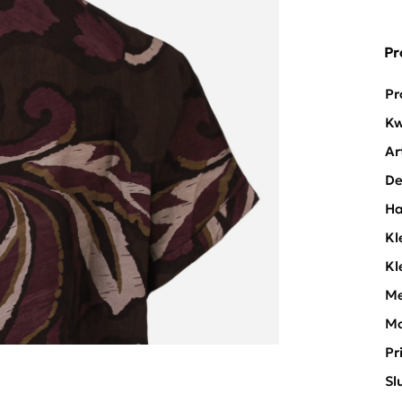
Pr
Pr
Kw
Ar
De
Ha
Kl
Kl
Me
Mo
Pr
Sl