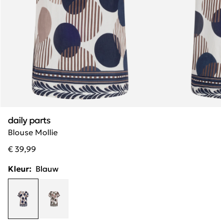
daily parts
Blouse Mollie
€ 39,99
Kleur:
Blauw