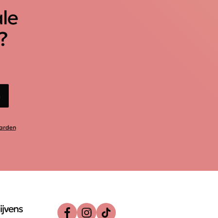
ale
?
n
arden
ijvens