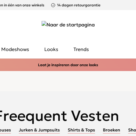
n in één van onze winkels
14 dagen retourgarantie
Modeshows
Looks
Trends
Laat je inspireren door onze looks
Freequent Vesten
ouses
Jurken & Jumpsuits
Shirts & Tops
Broeken
Sho