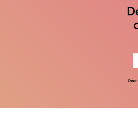
De
Door 