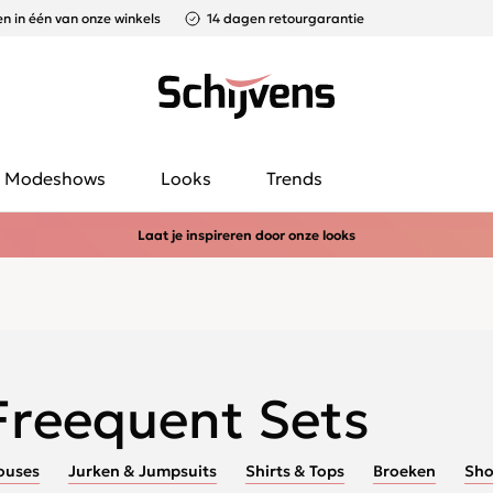
n in één van onze winkels
14 dagen retourgarantie
Modeshows
Looks
Trends
Laat je inspireren door onze looks
Freequent Sets
ouses
Jurken & Jumpsuits
Shirts & Tops
Broeken
Sho