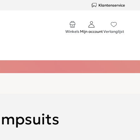
Klantenservice
Winkels
Mijn account
Verlanglijst
umpsuits