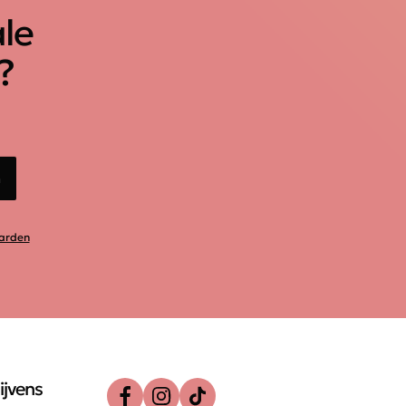
ale
?
n
arden
ijvens