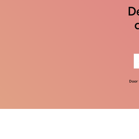
De
Door 