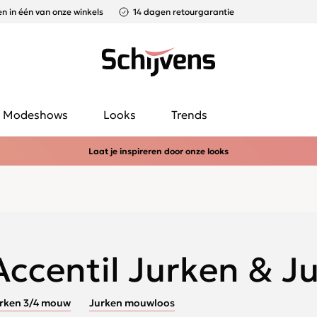
n in één van onze winkels
14 dagen retourgarantie
Modeshows
Looks
Trends
Laat je inspireren door onze looks
Accentil Jurken & J
rken 3/4 mouw
Jurken mouwloos