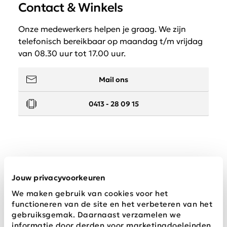
Contact & Winkels
Onze medewerkers helpen je graag. We zijn
telefonisch bereikbaar op maandag t/m vrijdag
van 08.30 uur tot 17.00 uur.
Mail ons
0413 - 28 09 15
Service
Jouw privacyvoorkeuren
We maken gebruik van cookies voor het
Wij zijn Schijvens mode
functioneren van de site en het verbeteren van het
gebruiksgemak. Daarnaast verzamelen we
informatie door derden voor marketingdoeleinden.