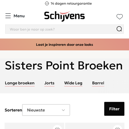
14 dagen retourgarantie
Menu
Laat je inspireren door onze looks
Sisters Point Broeken
Lange broeken
Jorts
Wide Leg
Barrel
Filter
Sorteren