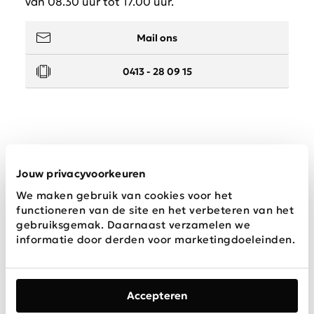
van 08.30 uur tot 17.00 uur.
Mail ons
0413 - 28 09 15
Service
Jouw privacyvoorkeuren
We maken gebruik van cookies voor het
Wij zijn Schijvens mode
functioneren van de site en het verbeteren van het
gebruiksgemak. Daarnaast verzamelen we
informatie door derden voor marketingdoeleinden.
Accepteren