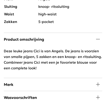
Sluiting
knoop- ritssluiting
Waist
high-waist
Zakken
5-pocket
Product omschrijving
Deze leuke jeans Cici is van Angels. De jeans is voorzien
van smalle pijpen, 5 zakken en een knoop- en ritssluiting.
Combineer jeans Cici met een je favoriete blouse voor
een complete look!
Merk
Bij Schijvens mode vind je een uitgebreide collectie van
Wasvoorschriften
Angels Jeans. De broeken hebben een ideale pasvorm