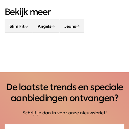
en zijn van perfecte kwaliteit. Dankzij het Power-stretch
30 graden wassen, niet in droogtrommel,
materiaal, de Curvy- en de Comfort jeans zijn broeken
Bekijk meer
binnenstebuiten wassen en strijken
van Angels Jeans heerlijk te dragen.
Slim Fit
Angels
Jeans
De laatste trends en speciale
aanbiedingen ontvangen?
Schrijf je dan in voor onze nieuwsbrief!