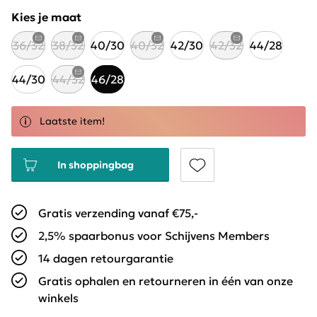
Kies je maat
36/32
38/32
40/30
40/32
42/30
42/32
44/28
44/30
44/32
46/28
Laatste item!
In shoppingbag
Gratis verzending vanaf €75,-
2,5% spaarbonus voor Schijvens Members
14 dagen retourgarantie
Gratis ophalen en retourneren in één van onze
winkels