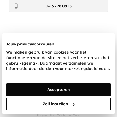
0413 - 28 09 15
Service
Jouw privacyvoorkeuren
We maken gebruik van cookies voor het
Wij zijn Schijvens mode
functioneren van de site en het verbeteren van het
gebruiksgemak. Daarnaast verzamelen we
informatie door derden voor marketingdoeleinden.
Accepteren
Algemene
Privacy &
Disclaimer
voorwaarden
Cookies
Zelf instellen
Copyright © 2026 Schijvens Mode