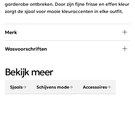
garderobe ontbreken. Door zijn fijne frisse en effen kleur
zorgt de sjaal voor mooie kleuraccenten in elke outfit.
Merk
Een outfit komt helemaal tot leven met de juiste
Wasvoorschriften
accessoires. Maak je look compleet met onze sjaals,
riemen, sieraden en tassen.
30 graden wassen, niet in de droger
Bekijk meer
Sjaals
Schijvens mode
Accessoires