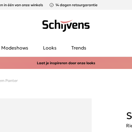
n in één van onze winkels
14 dagen retourgarantie
Modeshows
Looks
Trends
Laat je inspireren door onze looks
em Panter
S
Ri