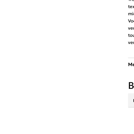
te
mi
Vo
ve
to
ve
Me
Ee
B
ac
ri