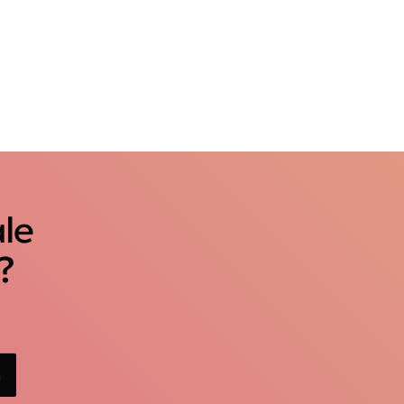
ale
?
n