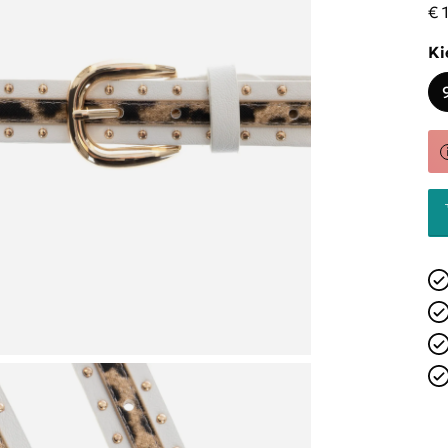
€ 
Ki