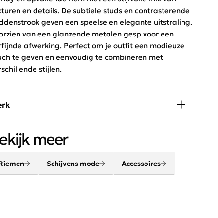
xturen en details. De subtiele studs en contrasterende
ddenstrook geven een speelse en elegante uitstraling.
orzien van een glanzende metalen gesp voor een
rfijnde afwerking. Perfect om je outfit een modieuze
uch te geven en eenvoudig te combineren met
rschillende stijlen.
rk
n outfit komt helemaal tot leven met de juiste
ekijk meer
cessoires. Maak je look compleet met onze sjaals,
emen, sieraden en tassen.
Riemen
Schijvens mode
Accessoires