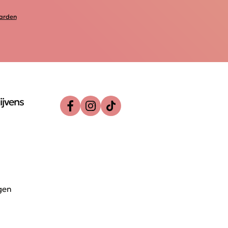
arden
ijvens
gen