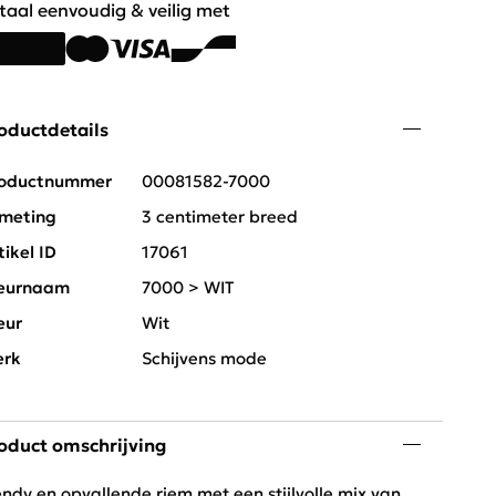
taal eenvoudig & veilig met
oductdetails
oductnummer
00081582-7000
meting
3 centimeter breed
tikel ID
17061
eurnaam
7000 > WIT
eur
Wit
rk
Schijvens mode
oduct omschrijving
endy en opvallende riem met een stijlvolle mix van