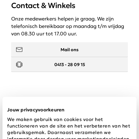
Contact & Winkels
Onze medewerkers helpen je graag. We zijn
telefonisch bereikbaar op maandag t/m vrijdag
van 08.30 uur tot 17.00 uur.
Mail ons
0413 - 28 09 15
Service
Jouw privacyvoorkeuren
We maken gebruik van cookies voor het
Wij zijn Schijvens mode
functioneren van de site en het verbeteren van het
gebruiksgemak. Daarnaast verzamelen we
informatie door derden voor marketingdoeleinden.