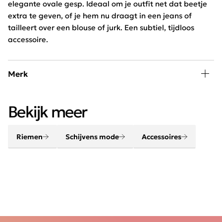
elegante ovale gesp. Ideaal om je outfit net dat beetje
extra te geven, of je hem nu draagt in een jeans of
tailleert over een blouse of jurk. Een subtiel, tijdloos
accessoire.
Merk
Een outfit komt helemaal tot leven met de juiste
Bekijk meer
accessoires. Maak je look compleet met onze sjaals,
riemen, sieraden en tassen.
Riemen
Schijvens mode
Accessoires