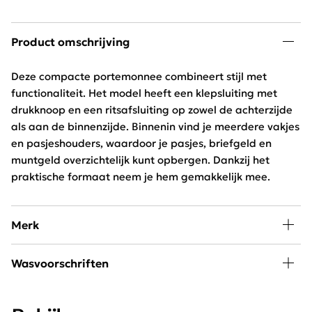
Product omschrijving
Deze compacte portemonnee combineert stijl met
functionaliteit. Het model heeft een klepsluiting met
drukknoop en een ritsafsluiting op zowel de achterzijde
als aan de binnenzijde. Binnenin vind je meerdere vakjes
en pasjeshouders, waardoor je pasjes, briefgeld en
muntgeld overzichtelijk kunt opbergen. Dankzij het
praktische formaat neem je hem gemakkelijk mee.
Merk
Een outfit komt helemaal tot leven met de juiste
Wasvoorschriften
accessoires. Maak je look compleet met onze sjaals,
riemen, sieraden en tassen.
30 graden wassen, niet in de droger