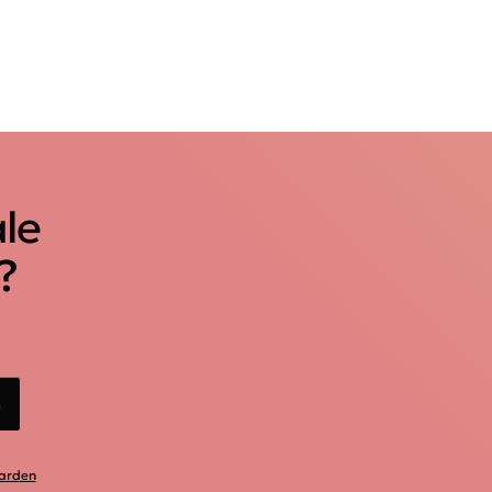
ale
?
n
arden