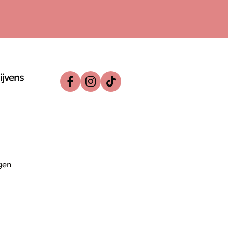
ijvens
gen