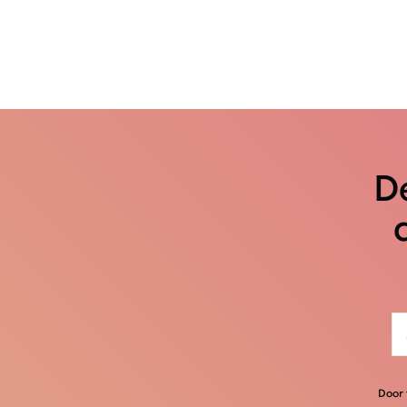
De
Door 