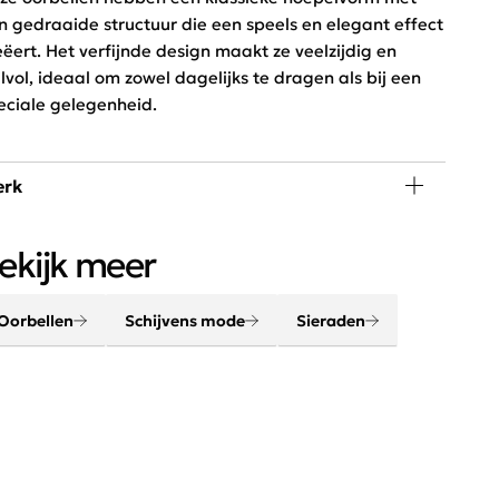
n gedraaide structuur die een speels en elegant effect
eëert. Het verfijnde design maakt ze veelzijdig en
ijlvol, ideaal om zowel dagelijks te dragen als bij een
eciale gelegenheid.
rk
n outfit komt helemaal tot leven met de juiste
ekijk meer
cessoires. Maak je look compleet met onze sjaals,
emen, sieraden en tassen.
Oorbellen
Schijvens mode
Sieraden