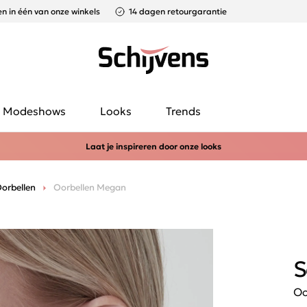
n in één van onze winkels
14 dagen retourgarantie
Modeshows
Looks
Trends
Laat je inspireren door onze looks
orbellen
Oorbellen Megan
S
Oo