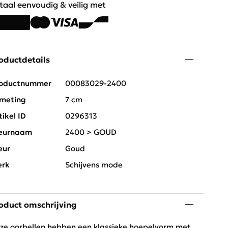
taal eenvoudig & veilig met
oductdetails
oductnummer
00083029-2400
meting
7 cm
tikel ID
0296313
eurnaam
2400 > GOUD
eur
Goud
rk
Schijvens mode
oduct omschrijving
ze oorbellen hebben een klassieke hoepelvorm met