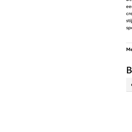
ee
cr
st
sp
Me
Ee
B
ac
ri