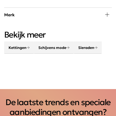
Merk
Een outfit komt helemaal tot leven met de juiste
Bekijk meer
accessoires. Maak je look compleet met onze sjaals,
riemen, sieraden en tassen.
Kettingen
Schijvens mode
Sieraden
De laatste trends en speciale
aanbiedingen ontvangen?