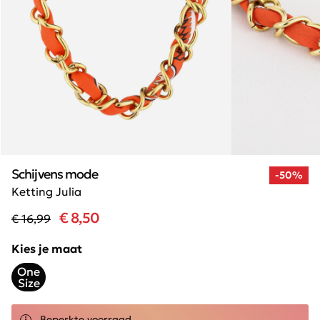
Schijvens mode
-50%
Ketting Julia
€ 8,50
€ 16,99
Kies je maat
One
Size
Beperkte voorraad