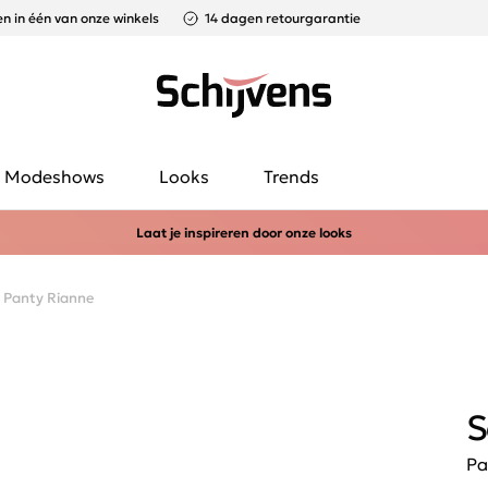
n in één van onze winkels
14 dagen retourgarantie
Modeshows
Looks
Trends
Laat je inspireren door onze looks
Panty Rianne
S
Pa