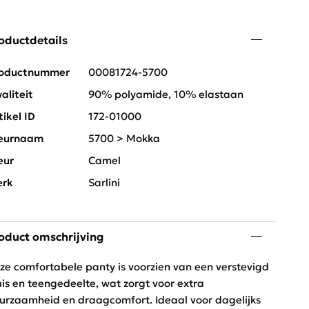
oductdetails
oductnummer
00081724-5700
aliteit
90% polyamide, 10% elastaan
tikel ID
172-01000
eurnaam
5700 > Mokka
eur
Camel
rk
Sarlini
oduct omschrijving
ze comfortabele panty is voorzien van een verstevigd
uis en teengedeelte, wat zorgt voor extra
urzaamheid en draagcomfort. Ideaal voor dagelijks