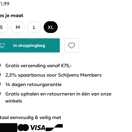
11,99
es je maat
S
M
L
XL
In shoppingbag
Gratis verzending vanaf €75,-
2,5% spaarbonus voor Schijvens Members
14 dagen retourgarantie
Gratis ophalen en retourneren in één van onze
winkels
taal eenvoudig & veilig met