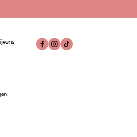
ijvens
gen