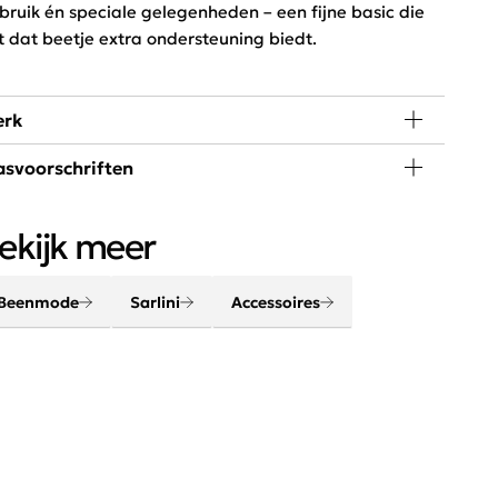
bruik én speciale gelegenheden – een fijne basic die
t dat beetje extra ondersteuning biedt.
rk
svoorschriften
ak uw outfit compleet met de modeaccessoires en
aals van Sarlini. Hip, trendy en heerlijk functioneel.
 graden wassen, niet in de droger
nkzij de verschillende kleurencombinaties en mooie
ekijk meer
dellen vindt u eenvoudig accessoires die passen bij
dere outfit.
Beenmode
Sarlini
Accessoires