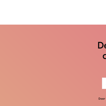
De
Door 