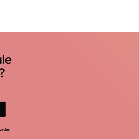
ale
?
n
arden