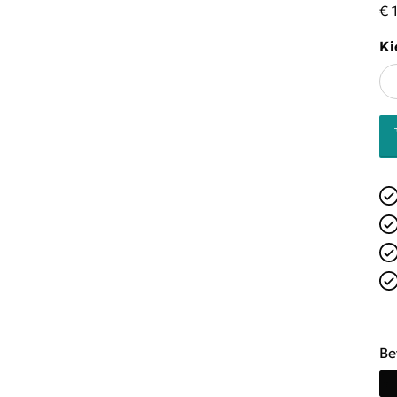
€ 
Ki
Be