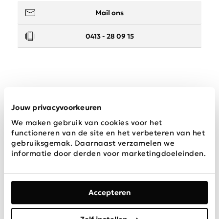
Mail ons
0413 - 28 09 15
Service
Jouw privacyvoorkeuren
We maken gebruik van cookies voor het
Wij zijn Schijvens mode
functioneren van de site en het verbeteren van het
gebruiksgemak. Daarnaast verzamelen we
informatie door derden voor marketingdoeleinden.
Accepteren
Algemene
Privacy &
Disclaimer
voorwaarden
Cookies