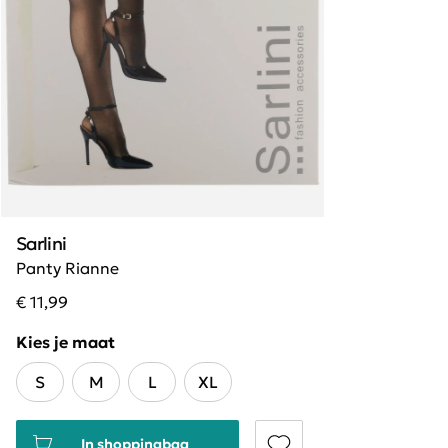
Sarlini
Panty Rianne
€ 11,99
Kies je maat
S
M
L
XL
In shoppingbag