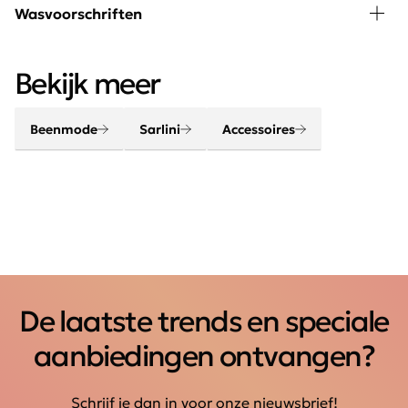
Maak uw outfit compleet met de modeaccessoires en
Wasvoorschriften
sjaals van Sarlini. Hip, trendy en heerlijk functioneel.
Dankzij de verschillende kleurencombinaties en mooie
30 graden wassen, niet in de droger
modellen vindt u eenvoudig accessoires die passen bij
Bekijk meer
iedere outfit.
Beenmode
Sarlini
Accessoires
De laatste trends en speciale
aanbiedingen ontvangen?
Schrijf je dan in voor onze nieuwsbrief!