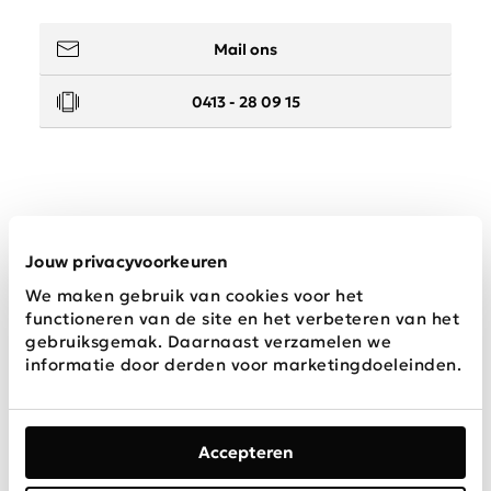
Mail ons
0413 - 28 09 15
Service
Jouw privacyvoorkeuren
We maken gebruik van cookies voor het
Wij zijn Schijvens mode
functioneren van de site en het verbeteren van het
gebruiksgemak. Daarnaast verzamelen we
informatie door derden voor marketingdoeleinden.
Accepteren
Algemene
Privacy &
Disclaimer