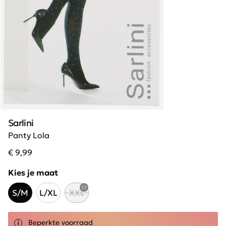
Sarlini
Panty Lola
€ 9,99
Kies je maat
S/M
L/XL
XXL
Beperkte voorraad