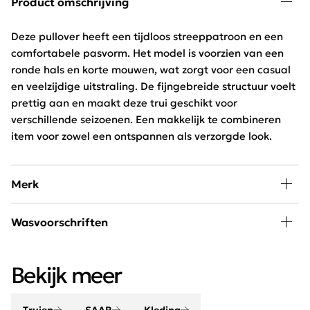
Product omschrijving
Deze pullover heeft een tijdloos streeppatroon en een
comfortabele pasvorm. Het model is voorzien van een
ronde hals en korte mouwen, wat zorgt voor een casual
en veelzijdige uitstraling. De fijngebreide structuur voelt
prettig aan en maakt deze trui geschikt voor
verschillende seizoenen. Een makkelijk te combineren
item voor zowel een ontspannen als verzorgde look.
Merk
A little piece of happiness kan iedere vrouw in haar
Wasvoorschriften
kledingkast gebruiken. SAAR is hip, jong en exclusief
verkrijgbaar bij Schijvens mode.
30 graden wassen, niet in de droger
Bekijk meer