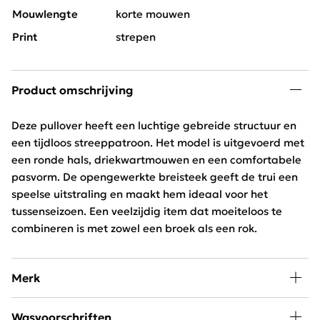
Mouwlengte
korte mouwen
Print
strepen
Product omschrijving
Deze pullover heeft een luchtige gebreide structuur en
een tijdloos streeppatroon. Het model is uitgevoerd met
een ronde hals, driekwartmouwen en een comfortabele
pasvorm. De opengewerkte breisteek geeft de trui een
speelse uitstraling en maakt hem ideaal voor het
tussenseizoen. Een veelzijdig item dat moeiteloos te
combineren is met zowel een broek als een rok.
Merk
A little piece of happiness kan iedere vrouw in haar
Wasvoorschriften