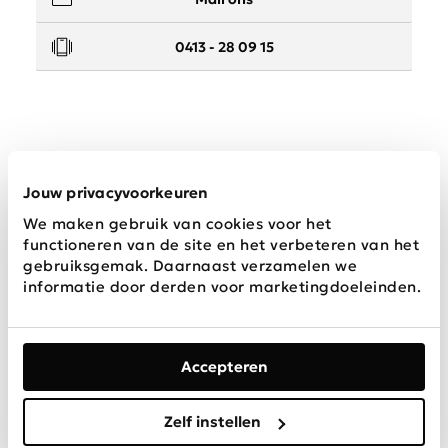
0413 - 28 09 15
Service
Jouw privacyvoorkeuren
We maken gebruik van cookies voor het
Wij zijn Schijvens mode
functioneren van de site en het verbeteren van het
gebruiksgemak. Daarnaast verzamelen we
informatie door derden voor marketingdoeleinden.
Accepteren
Algemene
Privacy &
Disclaimer
voorwaarden
Cookies
Zelf instellen