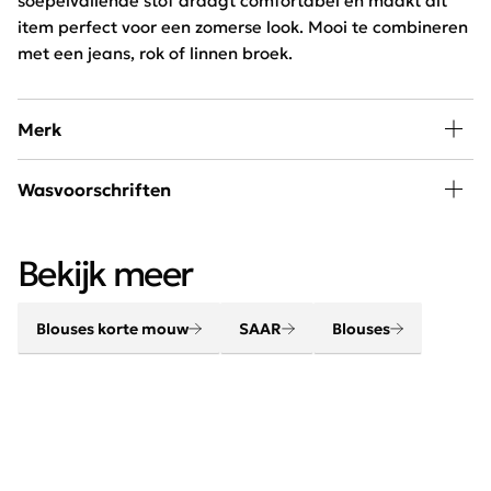
soepelvallende stof draagt comfortabel en maakt dit
item perfect voor een zomerse look. Mooi te combineren
met een jeans, rok of linnen broek.
Merk
A little piece of happiness kan iedere vrouw in haar
Wasvoorschriften
kledingkast gebruiken. SAAR is hip, jong en exclusief
verkrijgbaar bij Schijvens mode.
30 graden wassen, niet in de droger
Bekijk meer
Blouses korte mouw
SAAR
Blouses