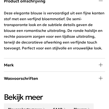
Product omschrijving
Deze elegante blouse is vervaardigd uit een fijne kanten
stof met een verfijnd bloemmotief. De semi-
transparante look en de subtiele details geven de
blouse een romantische uitstraling. De ronde halslijn en
rechte pasvorm zorgen voor een tijdloze uitstraling,
terwijl de decoratieve afwerking een verfijnde touch
toevoegt. Perfect voor een stijlvolle en vrouwelijke look.
Merk
A little piece of happiness kan iedere vrouw in haar
Wasvoorschriften
kledingkast gebruiken. SAAR is hip, jong en exclusief
verkrijgbaar bij Schijvens mode.
30 graden wassen, niet in de droger
Bekijk meer