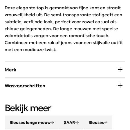
Deze elegante top is gemaakt van fijne kant en straalt
vrouwelijkheid uit. De semi-transparante stof geeft een
subtiele, verfijnde look, perfect voor zowel casual als
chique gelegenheden. De lange mouwen met speelse
volantdetails zorgen voor een romantische touch.
Combineer met een rok of jeans voor een stijlvolle outfit
met een modieuze twist.
Merk
A little piece of happiness kan iedere vrouw in haar
Wasvoorschriften
kledingkast gebruiken. SAAR is hip, jong en exclusief
verkrijgbaar bij Schijvens mode.
Wassen op 30 graden beperkt programma, niet bleken,
Bekijk meer
niet drogen en strijken op lage temperatuur.
Blouses lange mouw
SAAR
Blouses