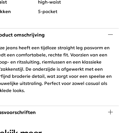
ist
high-waist
kken
5-pocket
oduct omschrijving
ze jeans heeft een tijdloze straight leg pasvorm en
edt een comfortabele, rechte fit. Voorzien van een
oop- en ritssluiting, riemlussen en een klassieke
jfzakkenstijl. De onderzijde is afgewerkt met een
rfijnd broderie detail, wat zorgt voor een speelse en
ouwelijke uitstraling. Perfect voor zowel casual als
klede looks.
svoorschriften
 graden wassen, niet in de droger