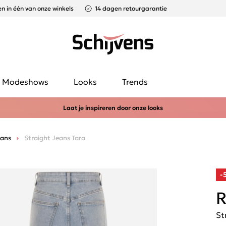
n in één van onze winkels
14 dagen retourgarantie
Modeshows
Looks
Trends
Laat je inspireren door onze looks
eans
Straight Jeans Tara
-
R
St