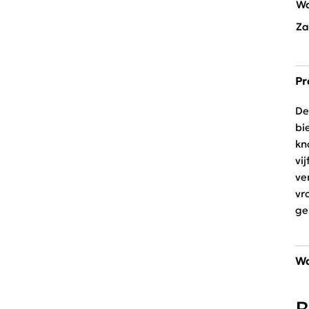
Wa
Za
Pr
De
bi
kn
vi
ve
vr
ge
Wa
30