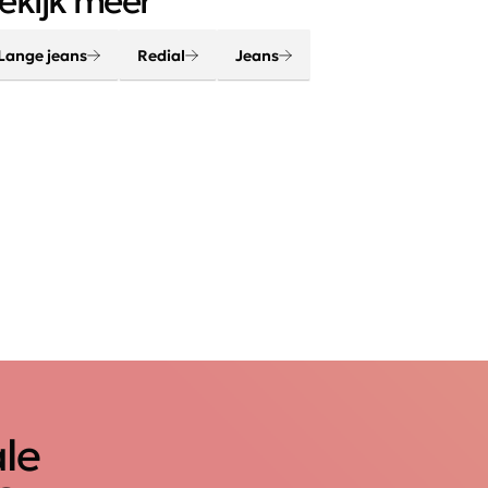
ekijk meer
Lange jeans
Redial
Jeans
ale