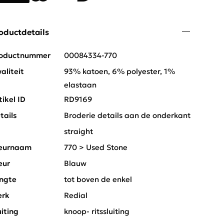
oductdetails
oductnummer
00084334-770
aliteit
93% katoen, 6% polyester, 1%
elastaan
tikel ID
RD9169
tails
Broderie details aan de onderkant
t
straight
eurnaam
770 > Used Stone
eur
Blauw
ngte
tot boven de enkel
rk
Redial
uiting
knoop- ritssluiting