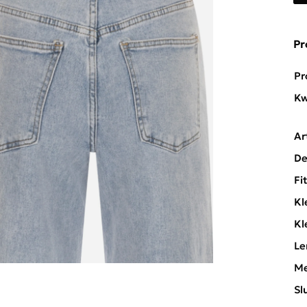
Pr
Pr
Kw
Ar
De
Fi
Kl
Kl
Le
Me
Sl