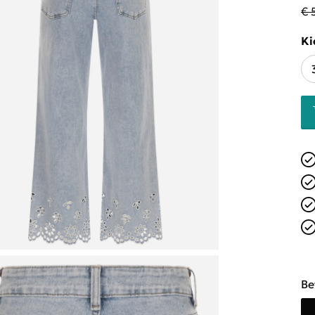
€ 
Ki
Be