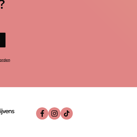
?
n
arden
ijvens