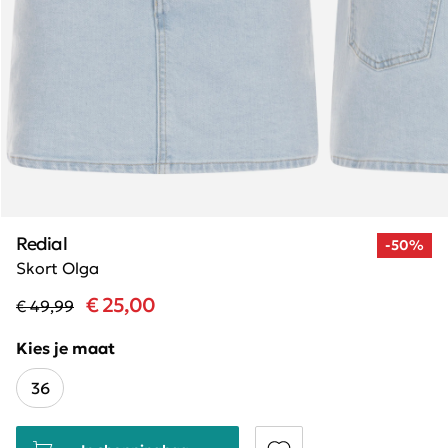
Redial
-50%
Skort Olga
€ 25,00
€ 49,99
Kies je maat
36