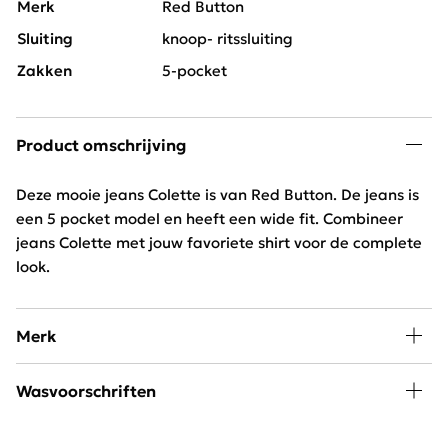
Merk
Red Button
Sluiting
knoop- ritssluiting
Zakken
5-pocket
Product omschrijving
Deze mooie jeans Colette is van Red Button. De jeans is
een 5 pocket model en heeft een wide fit. Combineer
jeans Colette met jouw favoriete shirt voor de complete
look.
Merk
De jeans en broeken van Red Button worden
Wasvoorschriften
gekenmerkt door de uitstekende pasvorm en fijne
materialen. Het stretch materiaal van Red Button zorgt
Wassen 30 graden beperkt programma, niet drogen en