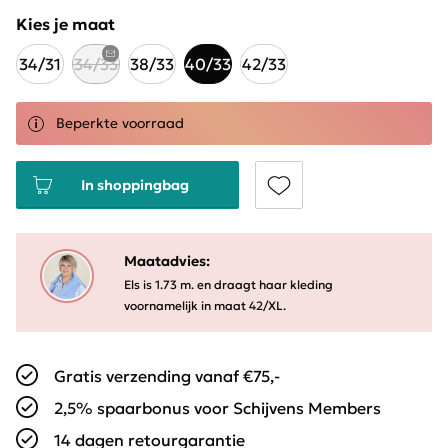
Kies je maat
34/31
34/33
38/33
40/33
42/33
Beperkte voorraad
In shoppingbag
Maatadvies:
Els is 1.73 m. en draagt haar kleding
voornamelijk in maat 42/XL.
Gratis verzending vanaf €75,-
2,5% spaarbonus voor Schijvens Members
14 dagen retourgarantie