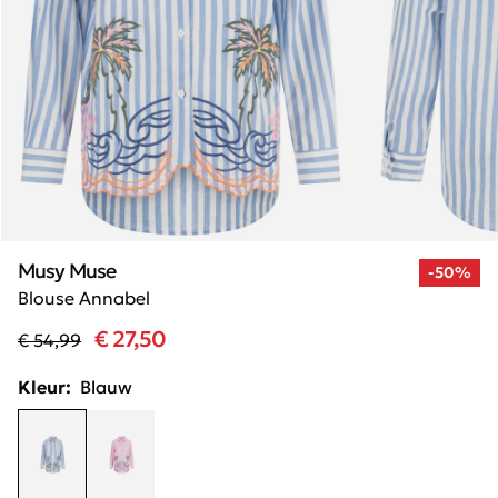
Musy Muse
-50%
Blouse Annabel
€ 27,50
€ 54,99
Kleur:
Blauw