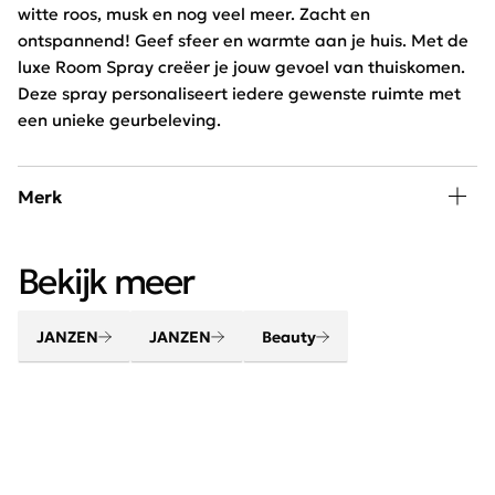
witte roos, musk en nog veel meer. Zacht en
ontspannend! Geef sfeer en warmte aan je huis. Met de
luxe Room Spray creëer je jouw gevoel van thuiskomen.
Deze spray personaliseert iedere gewenste ruimte met
een unieke geurbeleving.
Merk
Verwen lichaam en geest met de beauty en home
Bekijk meer
producten van JANZEN. Maak van je huis een thuis met
jouw favoriete huisparfum. Creëer een gevoel van
thuiskomen.
JANZEN
JANZEN
Beauty