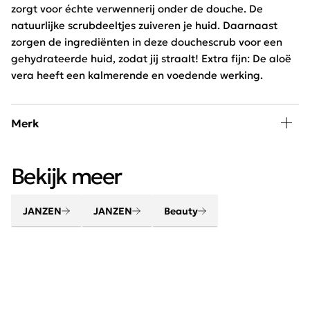
zorgt voor échte verwennerij onder de douche. De
natuurlijke scrubdeeltjes zuiveren je huid. Daarnaast
zorgen de ingrediënten in deze douchescrub voor een
gehydrateerde huid, zodat jij straalt! Extra fijn: De aloë
vera heeft een kalmerende en voedende werking.
Merk
Verwen lichaam en geest met de beauty en home
Bekijk meer
producten van JANZEN. Maak van je huis een thuis met
jouw favoriete huisparfum. Creëer een gevoel van
thuiskomen.
JANZEN
JANZEN
Beauty