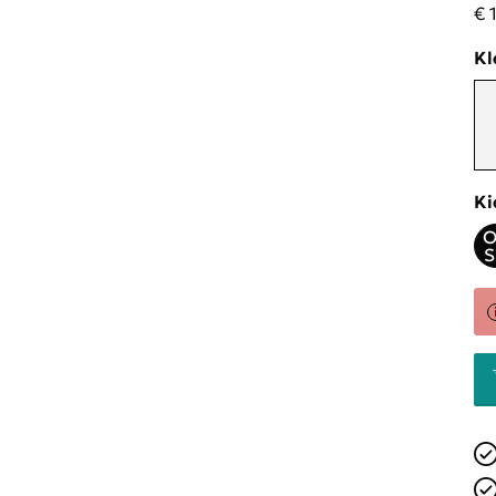
€ 
Kl
Ki
O
S