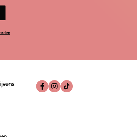
n
arden
ijvens
gen