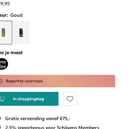
19,95
eur:
Goud
es je maat
ne
ize
Beperkte voorraad
In shoppingbag
Gratis verzending vanaf €75,-
2,5% spaarbonus voor Schijvens Members