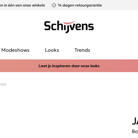
n in één van onze winkels
14 dagen retourgarantie
Modeshows
Looks
Trends
Laat je inspireren door onze looks
ist
J
Bo