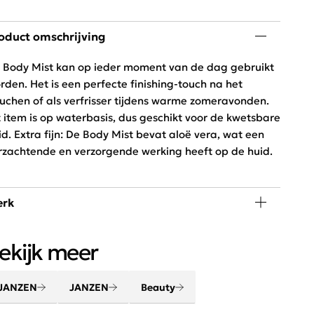
oduct omschrijving
 Body Mist kan op ieder moment van de dag gebruikt
rden. Het is een perfecte finishing-touch na het
uchen of als verfrisser tijdens warme zomeravonden.
t item is op waterbasis, dus geschikt voor de kwetsbare
id. Extra fijn: De Body Mist bevat aloë vera, wat een
rzachtende en verzorgende werking heeft op de huid.
rk
rwen lichaam en geest met de beauty en home
ekijk meer
oducten van JANZEN. Maak van je huis een thuis met
uw favoriete huisparfum. Creëer een gevoel van
uiskomen.
JANZEN
JANZEN
Beauty