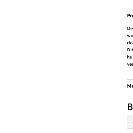
Pr
De
wo
do
Di
hu
ve
Me
Ve
B
pr
jo
th