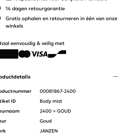
14 dagen retourgarantie
Gratis ophalen en retourneren in één van onze
winkels
taal eenvoudig & veilig met
oductdetails
oductnummer
00081867-2400
tikel ID
Body mist
eurnaam
2400 > GOUD
eur
Goud
rk
JANZEN