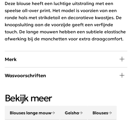
Deze blouse heeft een luchtige uitstraling met een
speelse all-over print. Het model is voorzien van een
ronde hals met strikdetail en decoratieve kwastjes. De
knoopsluiting aan de voorzijde geeft een verfijnde
touch. De lange mouwen hebben een subtiele elastische
afwerking bij de manchetten voor extra draagcomfort.
Merk
Geisha is een super trendy damesmerk met verrassende
Wasvoorschriften
collecties. Geisha is een mix van stoer en vrouwelijk met
interessante details en mooie prints. Wanneer je voor
30 graden wassen, niet in de droger
Geisha kiest, kies je voor dameskleding van
Bekijk meer
hoogwaardige kwaliteit met een karakter.
Blouses lange mouw
Geisha
Blouses