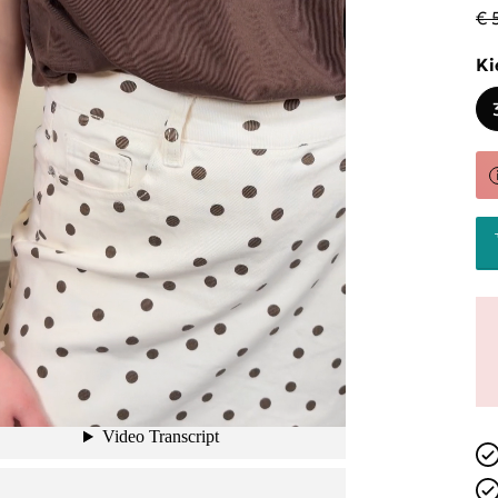
€ 
Ki