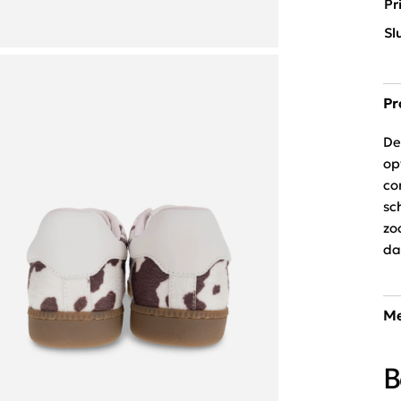
Pr
Sl
Pr
De
op
co
sc
zo
da
Me
De
B
ar
wi