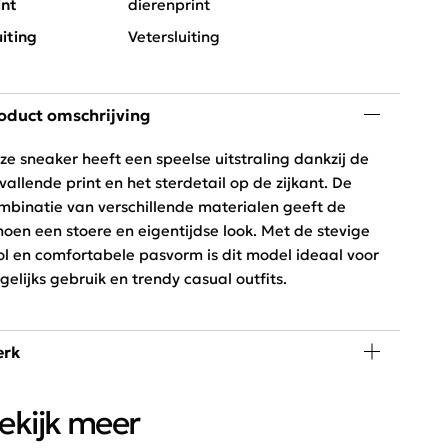
int
dierenprint
uiting
Vetersluiting
oduct omschrijving
ze sneaker heeft een speelse uitstraling dankzij de
vallende print en het sterdetail op de zijkant. De
mbinatie van verschillende materialen geeft de
hoen een stoere en eigentijdse look. Met de stevige
ol en comfortabele pasvorm is dit model ideaal voor
gelijks gebruik en trendy casual outfits.
rk
 nieuwste musthaves halen wij direct uit Parijs. Deze
ekijk meer
tikelen voegen wij samen onder het label From Paris
th Love. Maak je garderobe helemaal up-to-date met