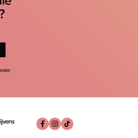
ale
?
n
arden
ijvens