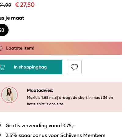
€ 27,50
54,99
es je maat
38
Laatste item!
In shoppingbag
Maatadvies:
Marit is 1.68 m. zij draagt de skort in maat 36 en
het t-shirt is one size.
Gratis verzending vanaf €75,-
2,5% spaarbonus voor Schijvens Members