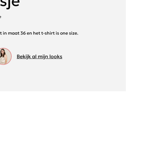
sje
e
t in maat 36 en het t-shirt is one size.
Bekijk al mijn looks