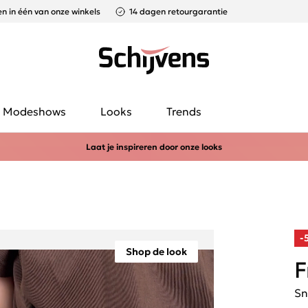
n in één van onze winkels
14 dagen retourgarantie
Modeshows
Looks
Trends
Laat je inspireren door onze looks
-
Shop de look
F
Sn