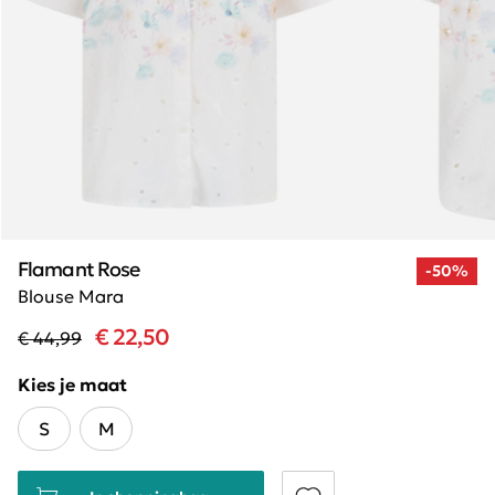
Flamant Rose
-50%
Blouse Mara
€ 22,50
€ 44,99
Kies je maat
S
M