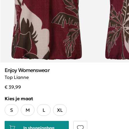
Enjoy Womenswear
Top Lianne
€ 39,99
Kies je maat
S
M
L
XL
In shoppingbag