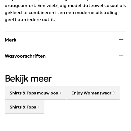
draagcomfort. Een veelzijdig model dat zowel casual als
gekleed te combineren is en een moderne uitstraling
geeft aan iedere outfit.
Merk
In de collectie van Enjoy Womenswear vind je elk seizoen
Wasvoorschriften
de nieuwste trends, goede basics, leuke eye-catchers
om eindeloos mee te combineren. Door de wekelijkse
30 graden wassen, niet in de droger
aanvoer van nieuwe artikelen blijft dit merk constant
Bekijk meer
vernieuwend en on trend!
Shirts & Tops mouwloos
Enjoy Womenswear
Shirts & Tops