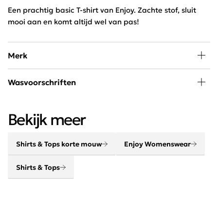
Een prachtig basic T-shirt van Enjoy. Zachte stof, sluit
mooi aan en komt altijd wel van pas!
Merk
In de collectie van Enjoy Womenswear vind je elk seizoen
Wasvoorschriften
de nieuwste trends, goede basics, leuke eye-catchers
om eindeloos mee te combineren. Door de wekelijkse
30 graden wassen, niet in de droger
aanvoer van nieuwe artikelen blijft dit merk constant
Bekijk meer
vernieuwend en on trend!
Shirts & Tops korte mouw
Enjoy Womenswear
Shirts & Tops