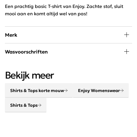
Een prachtig basic T-shirt van Enjoy. Zachte stof, sluit
mooi aan en komt altijd wel van pas!
Merk
In de collectie van Enjoy Womenswear vind je elk seizoen
Wasvoorschriften
de nieuwste trends, goede basics, leuke eye-catchers
om eindeloos mee te combineren. Door de wekelijkse
30 graden wassen, niet in de droger
aanvoer van nieuwe artikelen blijft dit merk constant
Bekijk meer
vernieuwend en on trend!
Shirts & Tops korte mouw
Enjoy Womenswear
Shirts & Tops