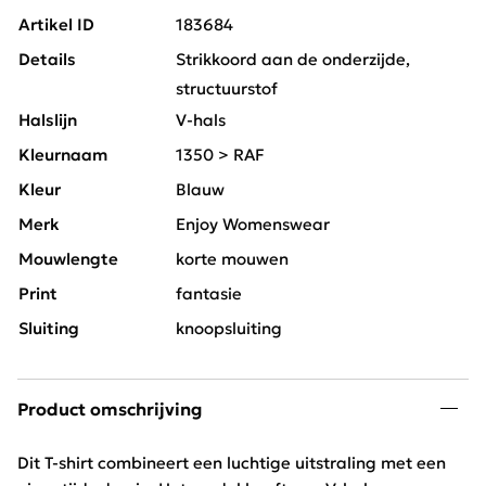
Artikel ID
183684
Details
Strikkoord aan de onderzijde,
structuurstof
Halslijn
V-hals
Kleurnaam
1350 > RAF
Kleur
Blauw
Merk
Enjoy Womenswear
Mouwlengte
korte mouwen
Print
fantasie
Sluiting
knoopsluiting
Product omschrijving
Dit T-shirt combineert een luchtige uitstraling met een