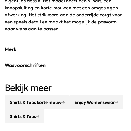
eigentijds dessin. Het model heeft een V-hals, een
knoopsluiting en korte mouwen met een omgeslagen
afwerking. Het strikkoord aan de onderzijde zorgt voor
een speels detail en maakt het mogelijk de pasvorm
naar wens aan te passen.
Merk
In de collectie van Enjoy Womenswear vind je elk seizoen
Wasvoorschriften
de nieuwste trends, goede basics, leuke eye-catchers
om eindeloos mee te combineren. Door de wekelijkse
30 graden wassen, niet in de droger
aanvoer van nieuwe artikelen blijft dit merk constant
Bekijk meer
vernieuwend en on trend!
Shirts & Tops korte mouw
Enjoy Womenswear
Shirts & Tops