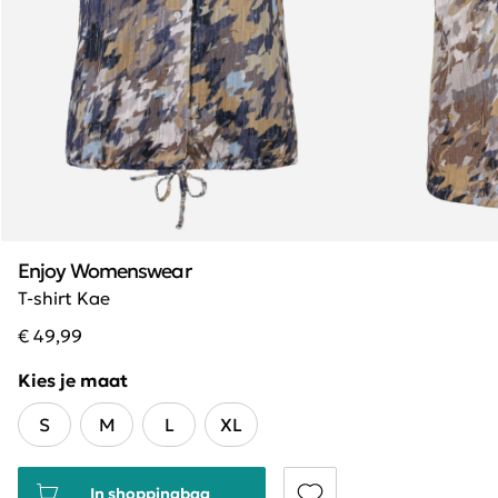
Enjoy Womenswear
T-shirt Kae
€ 49,99
Kies je maat
S
M
L
XL
In shoppingbag