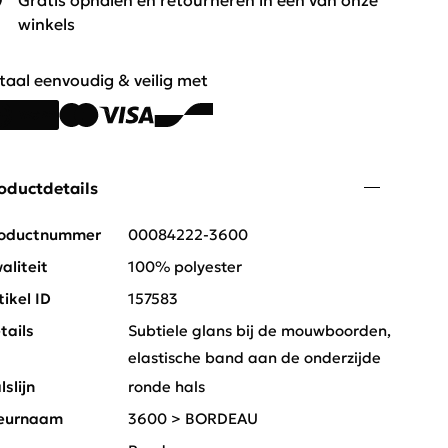
Gratis ophalen en retourneren in één van onze
winkels
taal eenvoudig & veilig met
oductdetails
oductnummer
00084222-3600
aliteit
100% polyester
tikel ID
157583
tails
Subtiele glans bij de mouwboorden,
elastische band aan de onderzijde
lslijn
ronde hals
eurnaam
3600 > BORDEAU