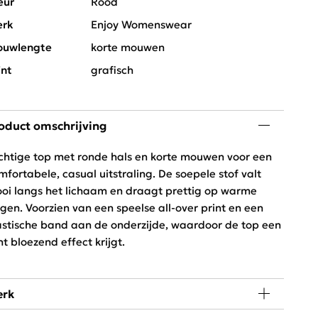
eur
Rood
rk
Enjoy Womenswear
uwlengte
korte mouwen
int
grafisch
oduct omschrijving
chtige top met ronde hals en korte mouwen voor een
mfortabele, casual uitstraling. De soepele stof valt
oi langs het lichaam en draagt prettig op warme
gen. Voorzien van een speelse all-over print en een
astische band aan de onderzijde, waardoor de top een
cht bloezend effect krijgt.
rk