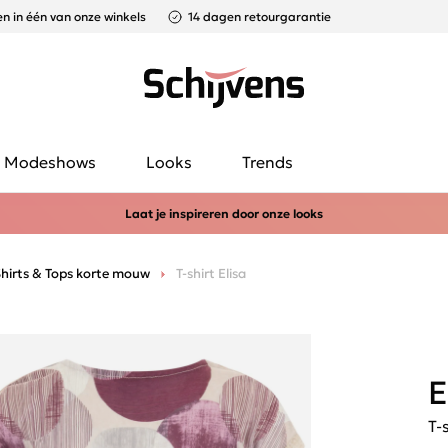
n in één van onze winkels
14 dagen retourgarantie
Modeshows
Looks
Trends
Laat je inspireren door onze looks
hirts & Tops korte mouw
T-shirt Elisa
E
T-