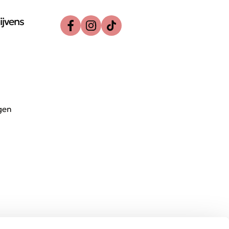
ijvens
gen