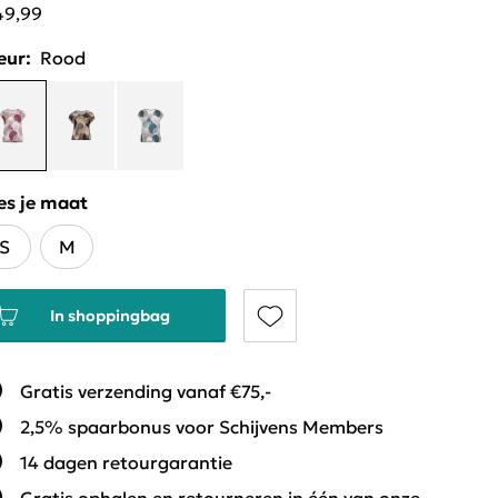
49,99
eur:
Rood
es je maat
S
M
In shoppingbag
Gratis verzending vanaf €75,-
2,5% spaarbonus voor Schijvens Members
14 dagen retourgarantie