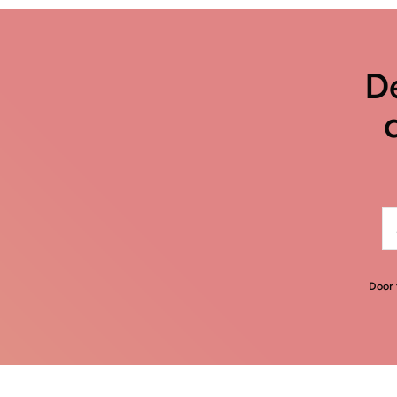
De
Door 