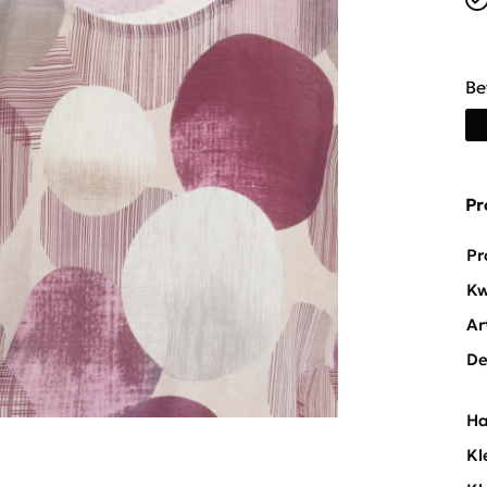
Be
Pr
Pr
Kw
Ar
De
Ha
Kl