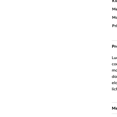
Kl
Me
Mo
Pr
Pr
Lu
co
mo
da
el
li
Me