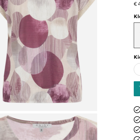
€ 
Kl
Ki