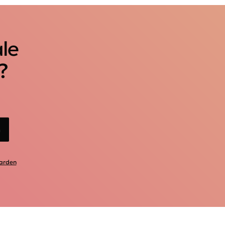
ale
?
n
arden