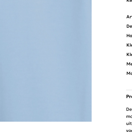
Kw
Ar
De
Ha
Kl
Kl
Me
Mo
Pr
De
mo
ui
vo