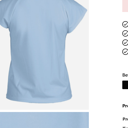
Be
Pr
Pr