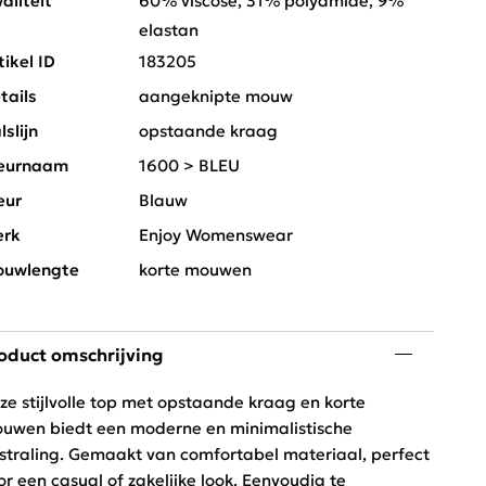
aliteit
60% viscose, 31% polyamide, 9%
elastan
tikel ID
183205
tails
aangeknipte mouw
lslijn
opstaande kraag
eurnaam
1600 > BLEU
eur
Blauw
rk
Enjoy Womenswear
uwlengte
korte mouwen
oduct omschrijving
ze stijlvolle top met opstaande kraag en korte
uwen biedt een moderne en minimalistische
tstraling. Gemaakt van comfortabel materiaal, perfect
or een casual of zakelijke look. Eenvoudig te