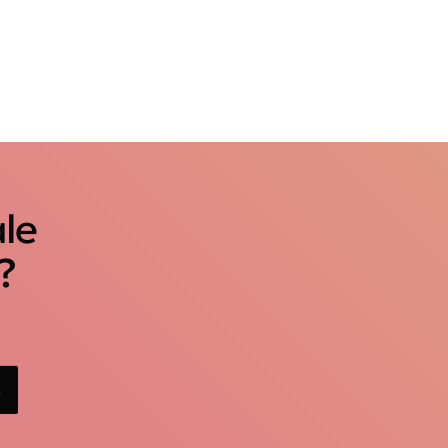
ale
?
n