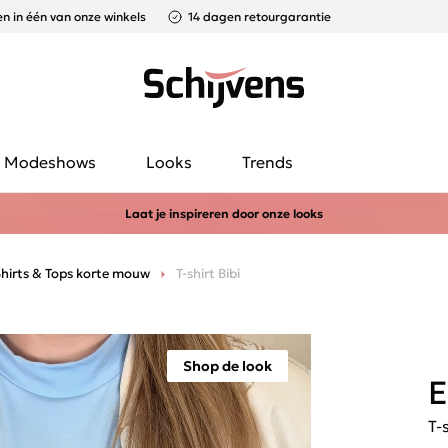
n in één van onze winkels
14 dagen retourgarantie
Modeshows
Looks
Trends
Laat je inspireren door onze looks
hirts & Tops korte mouw
T-shirt Bibi
Shop de look
E
T-