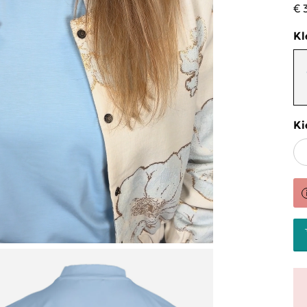
€ 
Kl
Ki