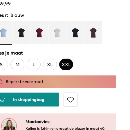
39,99
eur:
Blauw
es je maat
S
M
L
XL
XXL
Beperkte voorraad
In shoppingbag
Maatadvies:
Kalina is 1.64m en draagt de blazer in maat 40,