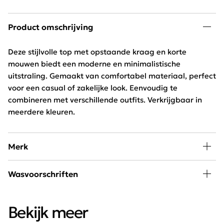
Product omschrijving
Deze stijlvolle top met opstaande kraag en korte
mouwen biedt een moderne en minimalistische
uitstraling. Gemaakt van comfortabel materiaal, perfect
voor een casual of zakelijke look. Eenvoudig te
combineren met verschillende outfits. Verkrijgbaar in
meerdere kleuren.
Merk
In de collectie van Enjoy Womenswear vind je elk seizoen
Wasvoorschriften
de nieuwste trends, goede basics, leuke eye-catchers
om eindeloos mee te combineren. Door de wekelijkse
30 graden wassen, niet drogen
aanvoer van nieuwe artikelen blijft dit merk constant
Bekijk meer
vernieuwend en on trend!