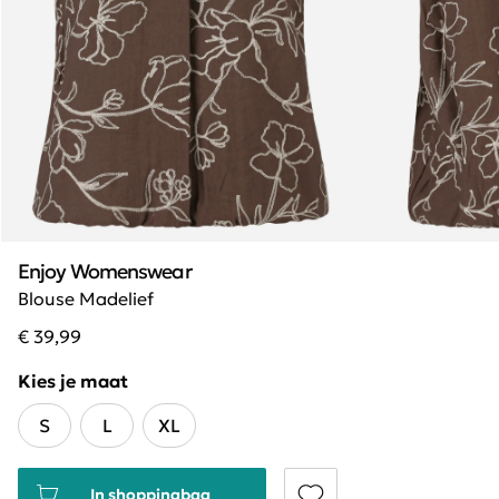
Enjoy Womenswear
Blouse Madelief
€ 39,99
Kies je maat
S
L
XL
In shoppingbag