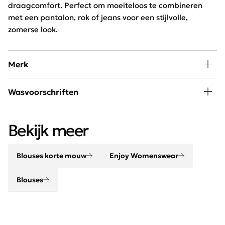
draagcomfort. Perfect om moeiteloos te combineren
met een pantalon, rok of jeans voor een stijlvolle,
zomerse look.
Merk
In de collectie van Enjoy Womenswear vind je elk seizoen
Wasvoorschriften
de nieuwste trends, goede basics, leuke eye-catchers
om eindeloos mee te combineren. Door de wekelijkse
30 graden wassen, niet in de droger
aanvoer van nieuwe artikelen blijft dit merk constant
Bekijk meer
vernieuwend en on trend!
Blouses korte mouw
Enjoy Womenswear
Blouses