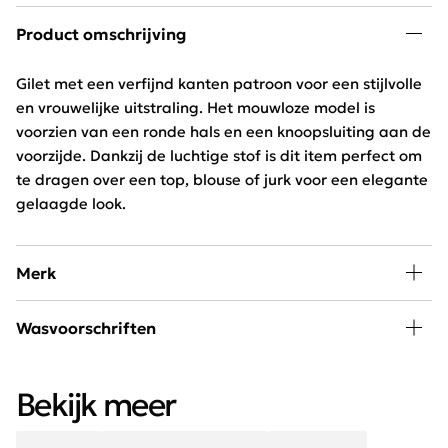
Product omschrijving
Gilet met een verfijnd kanten patroon voor een stijlvolle
en vrouwelijke uitstraling. Het mouwloze model is
voorzien van een ronde hals en een knoopsluiting aan de
voorzijde. Dankzij de luchtige stof is dit item perfect om
te dragen over een top, blouse of jurk voor een elegante
gelaagde look.
Merk
Shop Elvira Collections bij Schijvens mode, een
Wasvoorschriften
Nederlands mode merk waarbij creativiteit en kwaliteit
elkaar versterken. Door een perfecte mix van
30 graden wassen, niet in de droger
comfortabele stoffen en een optimale pasvorm laat het
Bekijk meer
merk een blijvende indruk achter bij onze klanten.