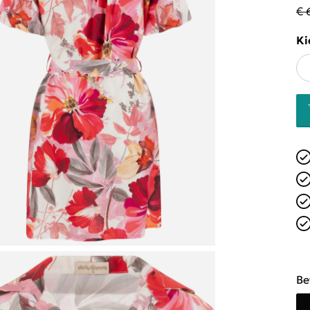
€ 
Ki
Be