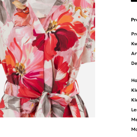
Pr
Pr
Kw
Ar
De
Ha
Kl
Kl
Le
Me
Mo