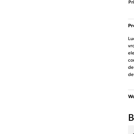
Pr
Pr
Lu
vr
el
co
de
de
Wa
30
B