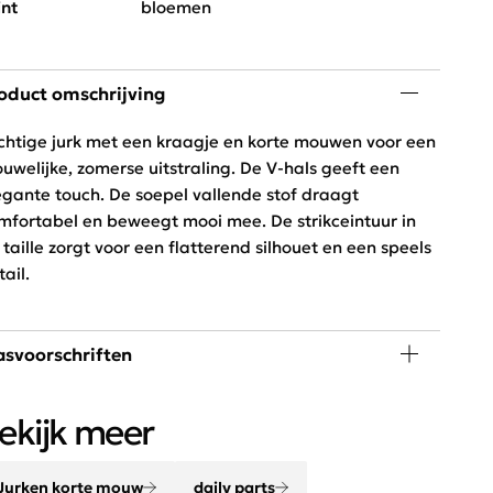
int
bloemen
oduct omschrijving
chtige jurk met een kraagje en korte mouwen voor een
ouwelijke, zomerse uitstraling. De V-hals geeft een
egante touch. De soepel vallende stof draagt
mfortabel en beweegt mooi mee. De strikceintuur in
 taille zorgt voor een flatterend silhouet en een speels
tail.
svoorschriften
 graden wassen, niet in de droger
ekijk meer
Jurken korte mouw
daily parts