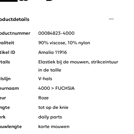
oductdetails
oductnummer
00084823-4000
aliteit
90% viscose, 10% nylon
tikel ID
Amalia 11916
tails
Elastiek bij de mouwen, strikceintuur
in de taille
lslijn
V-hals
eurnaam
4000 > FUCHSIA
eur
Roze
ngte
tot op de knie
rk
daily parts
uwlengte
korte mouwen