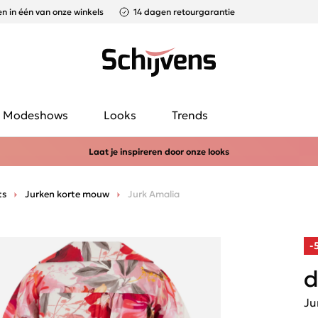
n in één van onze winkels
14 dagen retourgarantie
Modeshows
Looks
Trends
Laat je inspireren door onze looks
ts
Jurken korte mouw
Jurk Amalia
-
d
Ju