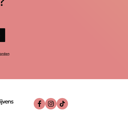
?
n
arden
ijvens