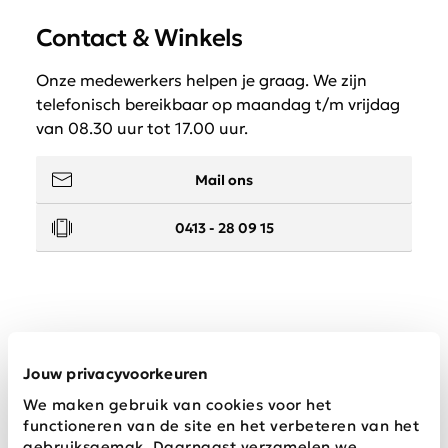
Contact & Winkels
Onze medewerkers helpen je graag. We zijn
telefonisch bereikbaar op maandag t/m vrijdag
van 08.30 uur tot 17.00 uur.
Mail ons
0413 - 28 09 15
Service
Jouw privacyvoorkeuren
We maken gebruik van cookies voor het
Wij zijn Schijvens mode
functioneren van de site en het verbeteren van het
gebruiksgemak. Daarnaast verzamelen we