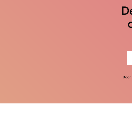
De
Door 