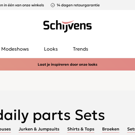
n in één van onze winkels
14 dagen retourgarantie
Modeshows
Looks
Trends
Laat je inspireren door onze looks
daily parts Sets
ouses
Jurken & Jumpsuits
Shirts & Tops
Broeken
Set