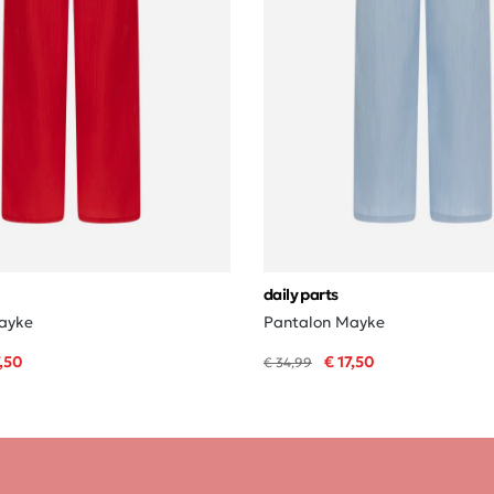
daily parts
ayke
Pantalon Mayke
7,50
€ 17,50
€ 34,99