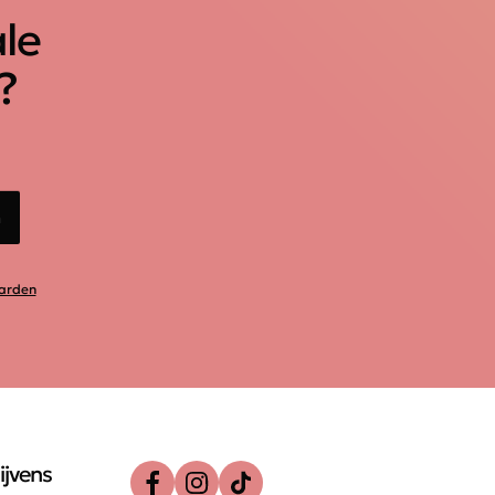
ale
?
n
arden
ijvens