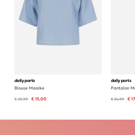
daily parts
daily parts
Blouse Maaike
Pantalon M
€ 15,00
€ 1
€ 29,99
€ 34,99