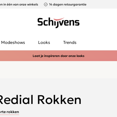
n in één van onze winkels
14 dagen retourgarantie
Modeshows
Looks
Trends
Laat je inspireren door onze looks
Redial Rokken
rte rokken