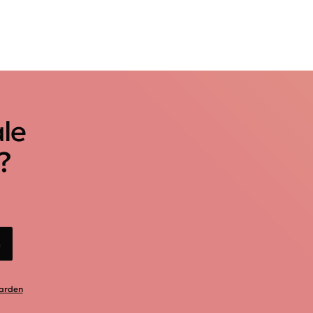
ale
?
n
arden