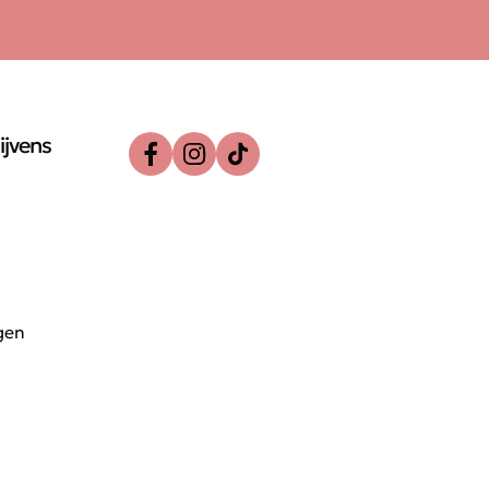
ijvens
gen