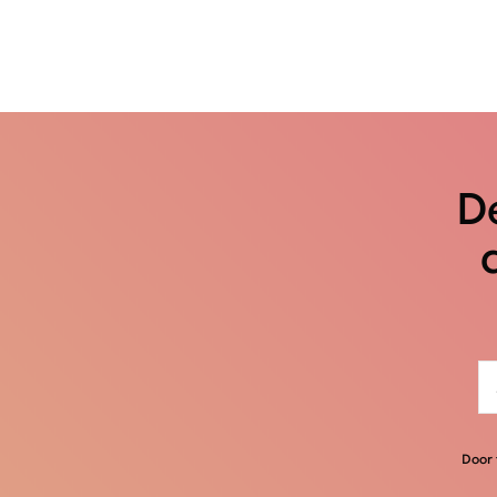
De
Door 