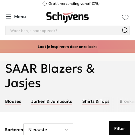
Gratis verzending vanaf €75,-
Menu
Laat je inspireren door onze looks
SAAR Blazers &
Jasjes
Blouses
Jurken & Jumpsuits
Shirts & Tops
Broeke
Filter
Sorteren