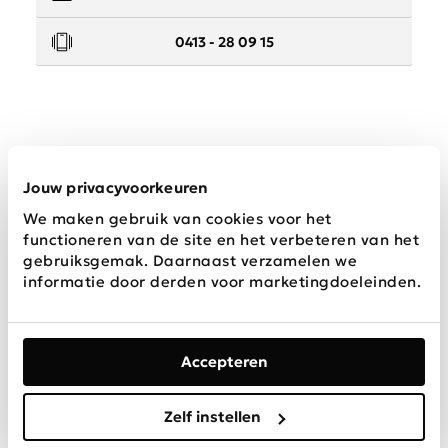
0413 - 28 09 15
Service
Jouw privacyvoorkeuren
We maken gebruik van cookies voor het
Wij zijn Schijvens mode
functioneren van de site en het verbeteren van het
gebruiksgemak. Daarnaast verzamelen we
informatie door derden voor marketingdoeleinden.
Accepteren
Algemene
Privacy &
Disclaimer
voorwaarden
Cookies
Zelf instellen